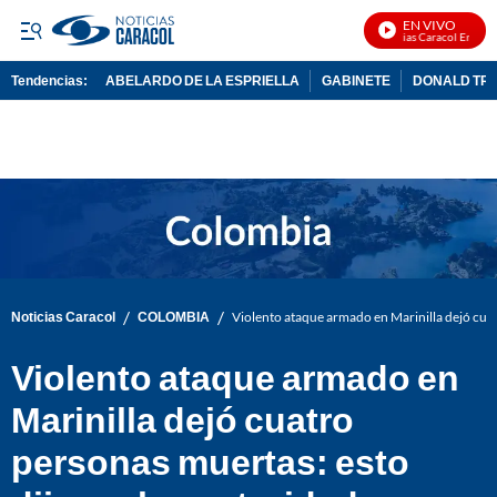
EN VIVO
Noticias Caracol En Vivo
Tendencias:
ABELARDO DE LA ESPRIELLA
GABINETE
DONALD TR
PUBLICIDAD
/
/
Noticias Caracol
COLOMBIA
Violento ataque armado en Marinilla dejó cuat
Violento ataque armado en
Marinilla dejó cuatro
personas muertas: esto