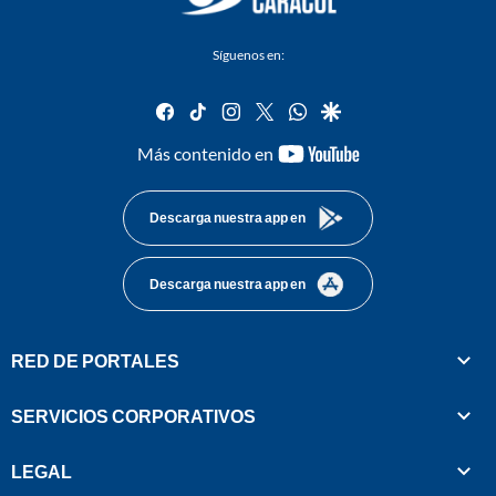
Síguenos en:
facebook
tiktok
instagram
twitter
whatsapp
google
youtube-
Más contenido en
footer
Descarga nuestra app en
Descarga nuestra app en
RED DE PORTALES
SERVICIOS CORPORATIVOS
LEGAL