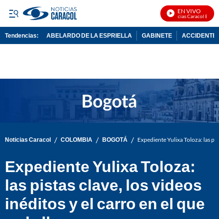
EN VIVO
Noticias Caracol En Vivo
Tendencias:
ABELARDO DE LA ESPRIELLA
GABINETE
ACCIDENTE 
PUBLICIDAD
/
/
/
Noticias Caracol
COLOMBIA
BOGOTÁ
Expediente Yulixa Toloza: las pist
Expediente Yulixa Toloza:
las pistas clave, los videos
inéditos y el carro en el que