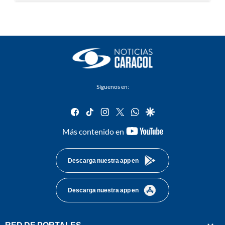
Síguenos en:
facebook
tiktok
instagram
twitter
whatsapp
google
youtube-
Más contenido en
footer
Descarga nuestra app en
Descarga nuestra app en
RED DE PORTALES