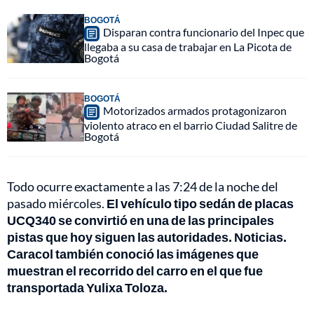
BOGOTÁ
Disparan contra funcionario del Inpec que
llegaba a su casa de trabajar en La Picota de
Bogotá
BOGOTÁ
Motorizados armados protagonizaron
violento atraco en el barrio Ciudad Salitre de
Bogotá
Todo ocurre exactamente a las 7:24 de la noche del
pasado miércoles.
El vehículo tipo sedán de placas
UCQ340 se convirtió en una de las principales
pistas que hoy siguen las autoridades. Noticias.
Caracol también conoció las imágenes que
muestran el recorrido del carro en el que fue
transportada Yulixa Toloza.