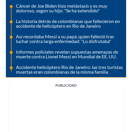
Cáncer de Joe Biden hizo metástasis y es muy
doloroso, según su hijo: "Se ha extendido"
La historia detrás de colombianas que fallecieron en
accidente de helicóptero en Río de Janeiro
Así recordaba Messi a su papá, quien falleció tras
luchar contra larga enfermedad: "Lo disfrutaba"
Informes policiales revelan supuestas amenazas de
muerte contra Lionel Messi en Mundial de EE. UU.
Accidente helicóptero Río de Janeiro: las tres turistas
muertas eran colombianas de la misma familia
PUBLICIDAD