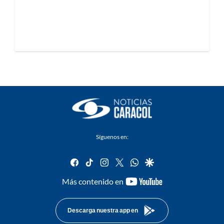
Síguenos en:
facebook
tiktok
instagram
twitter
whatsapp
google
youtube-
Más contenido en
footer
Descarga nuestra app en