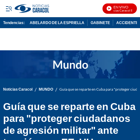
EN VIVO
Noticias Caracol En Vivo
Tendencias:
ABELARDO DE LA ESPRIELLA
GABINETE
ACCIDENTE 
PUBLICIDAD
/
/
Noticias Caracol
MUNDO
Guía que se reparte en Cuba para "proteger ciudad
Guía que se reparte en Cuba
para "proteger ciudadanos
de agresión militar" ante