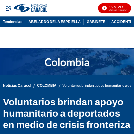
EN VIVO
Noticias Caracol En V
Tendencias:
ABELARDO DE LA ESPRIELLA
GABINETE
ACCIDENTE 
PUBLICIDAD
/
/
Noticias Caracol
COLOMBIA
Voluntarios brindan apoyo humanitario a depo
Voluntarios brindan apoyo
humanitario a deportados
en medio de crisis fronteriza