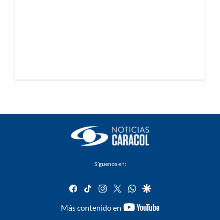
Síguenos en:
facebook
tiktok
instagram
twitter
whatsapp
google
youtube-
Más contenido en
footer