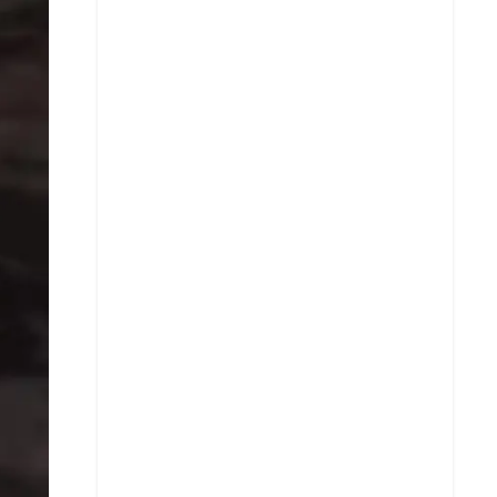
X
Whatsapp
Copiar enlace
Telegram
LinkedIn