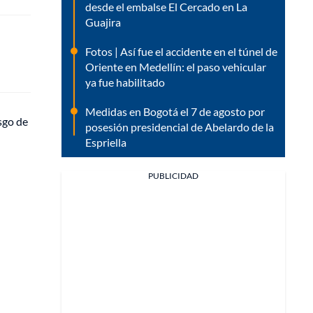
desde el embalse El Cercado en La
Guajira
Fotos | Así fue el accidente en el túnel de
Oriente en Medellín: el paso vehicular
ya fue habilitado
Medidas en Bogotá el 7 de agosto por
sgo de
posesión presidencial de Abelardo de la
Espriella
PUBLICIDAD