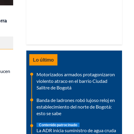
orra
Lo último
ducen
Motorizados armados protagonizaron
violento atraco en el barrio Ciudad
Salitre de Bogotá
Banda de ladrones robó lujoso reloj en
establecimiento del norte de Bogotá:
esto se sabe
Contenido patrocinado
La ADR inicia suministro de agua cruda