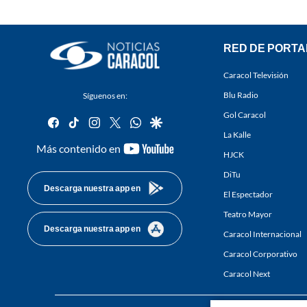
RED DE PORTA
Caracol Televisión
Blu Radio
Síguenos en:
Gol Caracol
facebook
tiktok
instagram
twitter
whatsapp
google
La Kalle
youtube-
Más contenido en
HJCK
footer
DiTu
Descarga nuestra app en
El Espectador
Teatro Mayor
Descarga nuestra app en
Caracol Internacional
Caracol Corporativo
Caracol Next