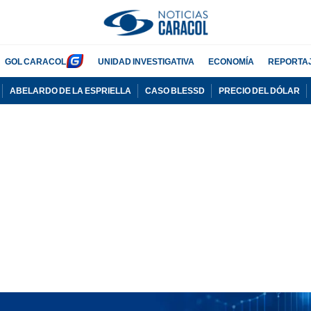
GOL CARACOL
UNIDAD INVESTIGATIVA
ECONOMÍA
REPORTA
ABELARDO DE LA ESPRIELLA
CASO BLESSD
PRECIO DEL DÓLAR
PUBLICIDAD