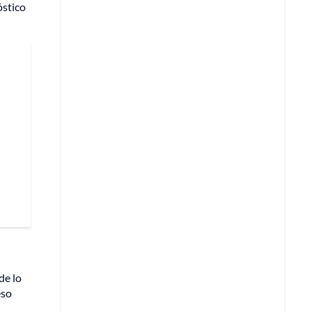
óstico
de lo
eso