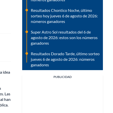
Resultados Chontico Noche, último
sorteo hoy jueves 6 de agosto de 2026:
números ganadores
Super Astro Sol resultados del 6 de
agosto de 2026: estos son los números
ganadores
Resultados Dorado Tarde, último sorteo
jueves 6 de agosto de 2026: números
ganadores
a idea
PUBLICIDAD
n
es. Las
bal han
lica.