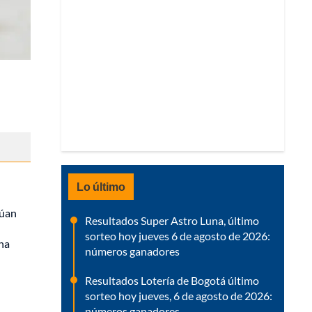
Lo último
núan
Resultados Super Astro Luna, último
sorteo hoy jueves 6 de agosto de 2026:
una
números ganadores
Resultados Lotería de Bogotá último
sorteo hoy jueves, 6 de agosto de 2026:
números ganadores