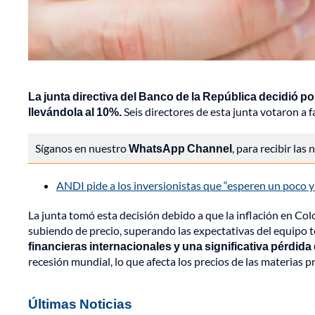
La junta directiva del Banco de la República decidió po
llevándola al 10%.
Seis directores de esta junta votaron a 
Síganos en nuestro
WhatsApp Channel
, para recibir las
ANDI pide a los inversionistas que “esperen un poco 
La junta tomó esta decisión debido a que la inflación en Co
subiendo de precio, superando las expectativas del equipo 
financieras internacionales y una significativa pérdid
recesión mundial, lo que afecta los precios de las materias p
Últimas Noticias