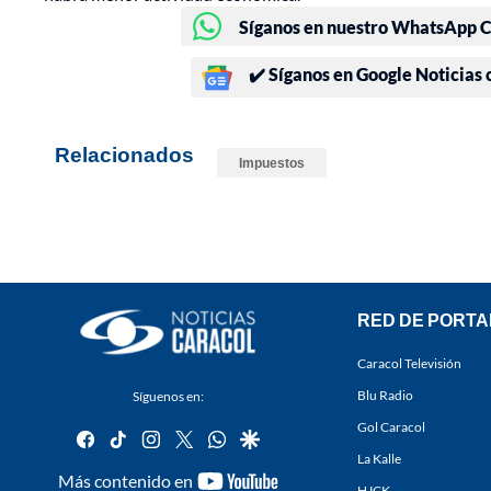
Síganos en nuestro WhatsApp Ch
✔️ Síganos en Google Noticias
Relacionados
Impuestos
RED DE PORTA
Caracol Televisión
Blu Radio
Síguenos en:
Gol Caracol
facebook
tiktok
instagram
twitter
whatsapp
google
La Kalle
youtube-
Más contenido en
HJCK