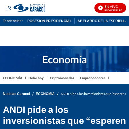
EN VIVO
Noticias Caracol En Vivo
Tendencias:
POSESIÓN PRESIDENCIAL
ABELARDO DE LA ESPRIELLA
PUBLICIDAD
ECONOMÍA
Dólar hoy
Criptomonedas
Emprendedores
/
/
Noticias Caracol
ECONOMÍA
ANDI pide a los inversionistas que “esperen u
ANDI pide a los
inversionistas que “esperen