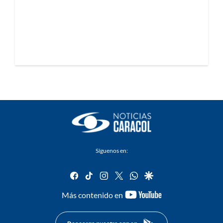
Síguenos en:
facebook
tiktok
instagram
twitter
whatsapp
google
youtube-
Más contenido en
footer