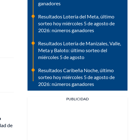
ganadores
Resultados Lotería del Meta, último
sorteo hoy miércoles 5 de agosto de
2026: números ganadores
Resultados Lotería de Manizales, Valle,
Meta y Baloto: último sorteo del
miércoles 5 de agosto
Resultados Caribeña Noche, último
sorteo hoy miércoles 5 de agosto de
2026: números ganadores
PUBLICIDAD
o
idad de