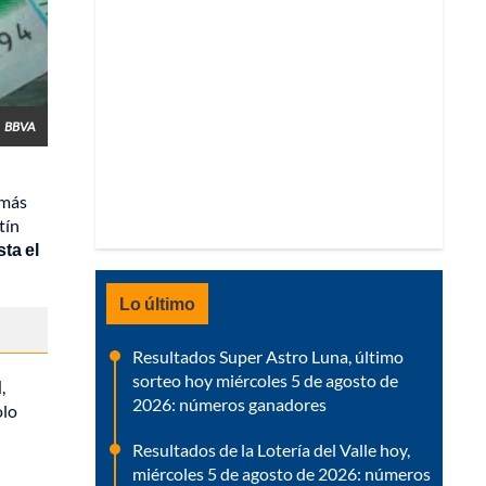
BBVA
 más
tín
ta el
Lo último
Resultados Super Astro Luna, último
sorteo hoy miércoles 5 de agosto de
d
,
2026: números ganadores
olo
Resultados de la Lotería del Valle hoy,
miércoles 5 de agosto de 2026: números