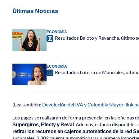
Últimas Noticias
ECONOMÍA
Resultados Baloto y Revancha, último 
ECONOMÍA
Resultados Lotería de Manizales, últim
(Lea también:
Devolución del IVA y Colombia Mayor: link pa
Los pagos se realizarán de forma presencial en las oficinas 
Supergiros, Efecty y Reval
. Además, estarán disponibles
retirar los recursos en cajeros automáticos de la red S
sucursales, 2.302 cajeros automáticos y un número important