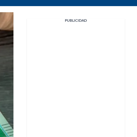
PUBLICIDAD
Facebook
X
Whatsapp
Copiar enlace
Telegram
LinkedIn