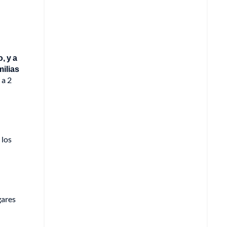
, y a
milias
 a 2
 los
gares