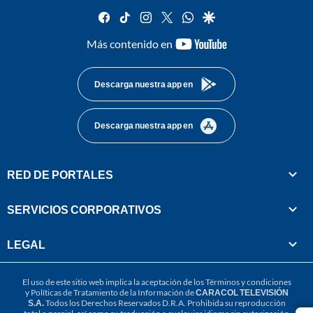
facebook
tiktok
instagram
twitter
whatsapp
google
youtube-
Más contenido en
footer
Descarga nuestra app en
Descarga nuestra app en
RED DE PORTALES
SERVICIOS CORPORATIVOS
LEGAL
El uso de este sitio web implica la aceptación de los
Términos y condiciones
y
Políticas de Tratamiento de la Información
de
CARACOL TELEVISIÓN
S.A.
Todos los Derechos Reservados D.R.A. Prohibida su reproducción