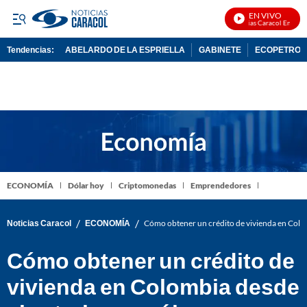
EN VIVO
Noticias Caracol En Vivo
Tendencias:
ABELARDO DE LA ESPRIELLA
GABINETE
ECOPETROL
PUBLICIDAD
ECONOMÍA
Dólar hoy
Criptomonedas
Emprendedores
/
/
Noticias Caracol
ECONOMÍA
Cómo obtener un crédito de vivienda en Colomb
Cómo obtener un crédito de
vivienda en Colombia desde