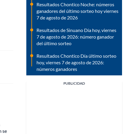
Resultados Chontico Noche: números
ganadores del último sorteo hoy viernes
7 de agosto de 2026
Resultados de Sinuano Día hoy, viernes
7 de agosto de 2026: número ganador
del último sorteo
Resultados Chontico Día último sorteo
hoy, viernes 7 de agosto de 2026:
números ganadores
PUBLICIDAD
a
n se