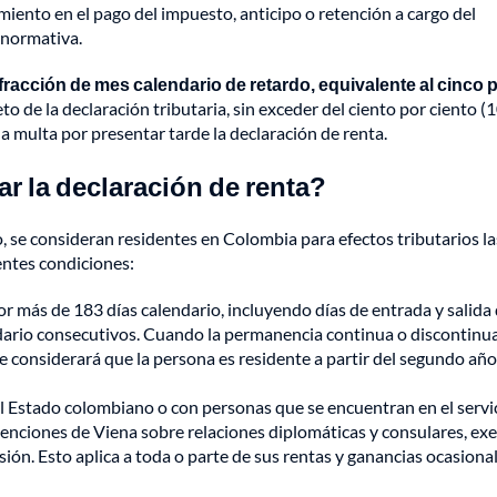
imiento en el pago del impuesto, anticipo o retención a cargo del
 normativa.
racción de mes calendario de retardo, equivalente al cinco 
to de la declaración tributaria, sin exceder del ciento por ciento 
 la multa por presentar tarde la declaración de renta.
r la declaración de renta?
o, se consideran residentes en Colombia para efectos tributarios la
entes condiciones:
 más de 183 días calendario, incluyendo días de entrada y salida 
dario consecutivos. Cuando la permanencia continua o discontinua
e considerará que la persona es residente a partir del segundo año
del Estado colombiano o con personas que se encuentran en el servi
venciones de Viena sobre relaciones diplomáticas y consulares, ex
sión. Esto aplica a toda o parte de sus rentas y ganancias ocasiona