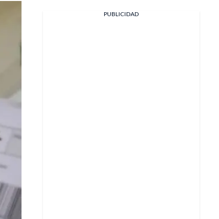
PUBLICIDAD
Facebook
X
Whatsapp
Copiar enlace
Telegram
LinkedIn