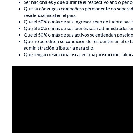
Ser nacionales y que durante el respectivo año o peri
Que su cónyuge o compañero permanente no separado
residencia fiscal en el país.
Que el 50% o más de sus ingresos sean de fuente naci
Que el 50% o más de sus bienes sean administrados en 
Que el 50% o más de sus activos se entiendan poseídos
Que no acrediten su condición de residentes en el exte
administración tributaria para ello.
Que tengan residencia fiscal en una jurisdicción califi