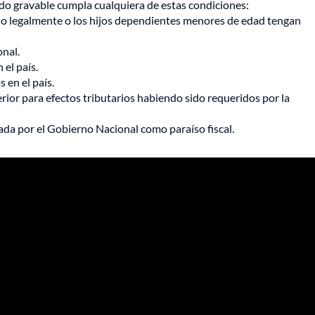
odo gravable cumpla cualquiera de estas condiciones:
 legalmente o los hijos dependientes menores de edad tengan
onal.
el país.
 en el país.
rior para efectos tributarios habiendo sido requeridos por la
cada por el Gobierno Nacional como paraíso fiscal.