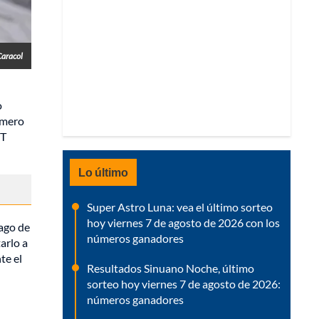
Caracol
o
úmero
IT
Lo último
Super Astro Luna: vea el último sorteo
hoy viernes 7 de agosto de 2026 con los
pago de
números ganadores
tarlo a
te el
Resultados Sinuano Noche, último
sorteo hoy viernes 7 de agosto de 2026:
números ganadores