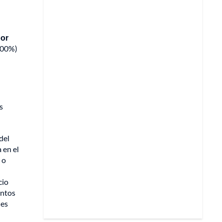
por
(100%)
s
del
 en el
 o
cio
entos
les