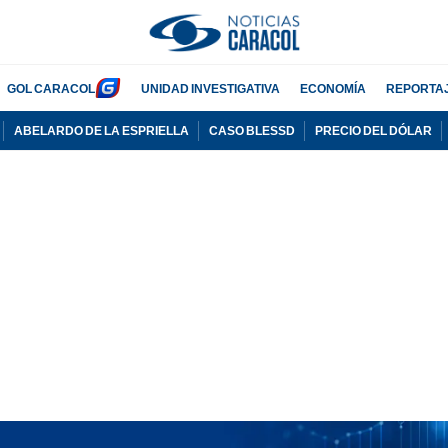
GOL CARACOL
UNIDAD INVESTIGATIVA
ECONOMÍA
REPORTA
ABELARDO DE LA ESPRIELLA
CASO BLESSD
PRECIO DEL DÓLAR
PUBLICIDAD