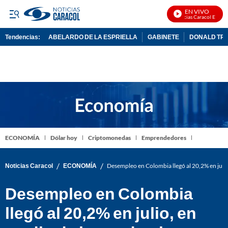
EN VIVO
Noticias Caracol En Vivo
Tendencias:
ABELARDO DE LA ESPRIELLA
GABINETE
DONALD TR
PUBLICIDAD
ECONOMÍA
Dólar hoy
Criptomonedas
Emprendedores
/
/
Noticias Caracol
ECONOMÍA
Desempleo en Colombia llegó al 20,2% en juli
Desempleo en Colombia
llegó al 20,2% en julio, en