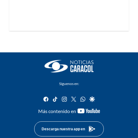
Síguenos en:
facebook
tiktok
instagram
twitter
whatsapp
google
youtube-
Más contenido en
footer
Descarga nuestra app en