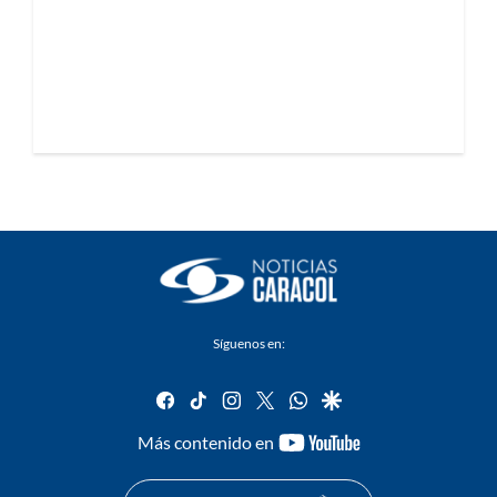
Síguenos en:
facebook
tiktok
instagram
twitter
whatsapp
google
youtube-
Más contenido en
footer