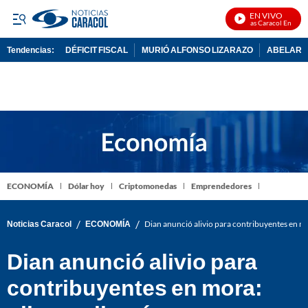
EN VIVO
Noticias Caracol En Vivo
Tendencias:
DÉFICIT FISCAL
MURIÓ ALFONSO LIZARAZO
ABELARDO
PUBLICIDAD
ECONOMÍA
Dólar hoy
Criptomonedas
Emprendedores
/
/
Noticias Caracol
ECONOMÍA
Dian anunció alivio para contribuyentes en mo
Dian anunció alivio para
contribuyentes en mora: