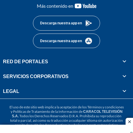
youtube-
Más contenido en
footer
Descarga nuestra app en
Descarga nuestra app en
RED DE PORTALES
SERVICIOS CORPORATIVOS
LEGAL
El uso de este sitio web implica la aceptación de los
Términos y condiciones
y
Políticas de Tratamiento de la Información
de
CARACOL TELEVISIÓN
S.A.
Todos los Derechos Reservados D.R.A. Prohibida su reproducción
total o parcial, así como su traducción a cualquier idioma sin autorización
cl
escrita de su titular. Reproduction in whole or in part, or translation
without written permission is prohibited. All rights reserved 2025.