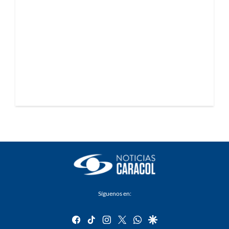
Síguenos en:
facebook
tiktok
instagram
twitter
whatsapp
google