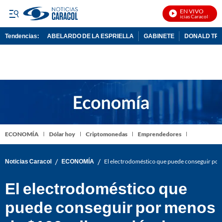
EN VIVO
Noticias Caracol En Viv
Tendencias:
ABELARDO DE LA ESPRIELLA
GABINETE
DONALD TR
PUBLICIDAD
ECONOMÍA
Dólar hoy
Criptomonedas
Emprendedores
/
/
Noticias Caracol
ECONOMÍA
El electrodoméstico que puede conseguir por
El electrodoméstico que
puede conseguir por menos