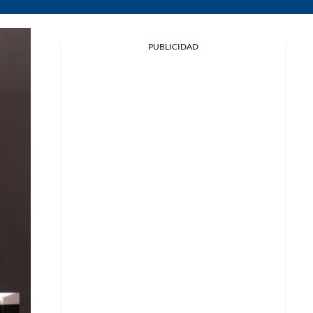
PUBLICIDAD
Facebook
X
Whatsapp
Copiar enlace
Telegram
LinkedIn