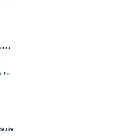
atura
o.
Por
de aire