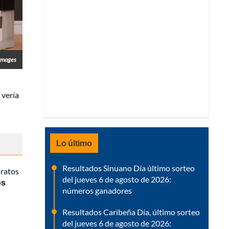
Images
 vería
Lo último
Resultados Sinuano Día último sorteo
aratos
del jueves 6 de agosto de 2026:
os
números ganadores
Resultados Caribeña Día, último sorteo
del jueves 6 de agosto de 2026: