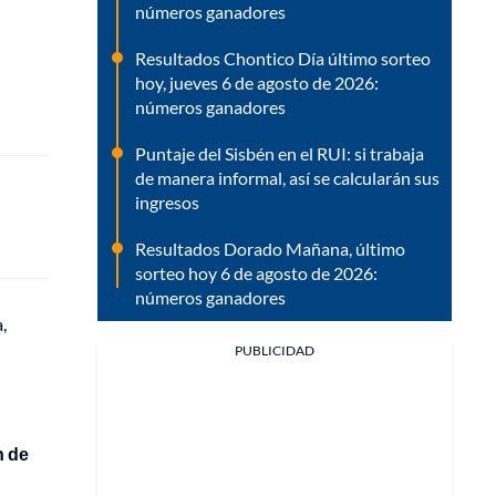
números ganadores
Resultados Chontico Día último sorteo
hoy, jueves 6 de agosto de 2026:
números ganadores
Puntaje del Sisbén en el RUI: si trabaja
de manera informal, así se calcularán sus
ingresos
Resultados Dorado Mañana, último
sorteo hoy 6 de agosto de 2026:
números ganadores
,
PUBLICIDAD
n de