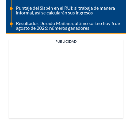
Puntaje del Sisbén en el RUI: si trabaja de manera
informal, así se calcularán sus ingresos
Resultados Dorado Mañana, último sorteo hoy 6 de
agosto de 2026: números ganadores
PUBLICIDAD