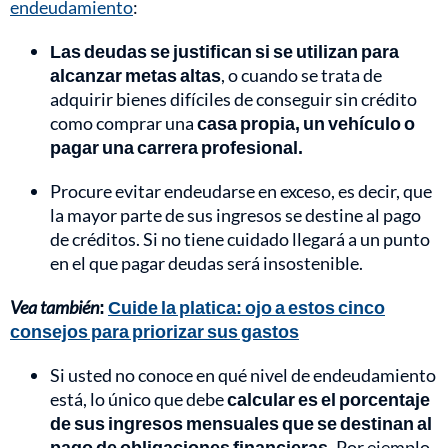
endeudamiento
:
Las deudas se justifican si se utilizan para
alcanzar metas altas
, o cuando se trata de
adquirir bienes difíciles de conseguir sin crédito
como comprar una
casa propia, un vehículo o
pagar una carrera profesional.
Procure evitar endeudarse en exceso, es decir, que
la mayor parte de sus ingresos se destine al pago
de créditos. Si no tiene cuidado llegará a un punto
en el que pagar deudas será insostenible.
Vea también
:
Cuide la platica: ojo a estos cinco
consejos para priorizar sus gastos
Si usted no conoce en qué nivel de endeudamiento
está, lo único que debe
calcular es el porcentaje
de sus ingresos mensuales que se destinan al
pago de obligaciones financieras.
Por ejemplo,