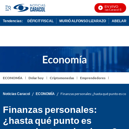
EN VIVO
Noticias Caracol En Vivo
Tendencias:
DÉFICIT FISCAL
MURIÓ ALFONSO LIZARAZO
ABELARDO
PUBLICIDAD
ECONOMÍA
Dólar hoy
Criptomonedas
Emprendedores
/
/
Noticias Caracol
ECONOMÍA
Finanzas personales: ¿hasta qué punto es co
Finanzas personales:
¿hasta qué punto es