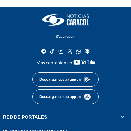
Síguenos en:
facebook
tiktok
instagram
twitter
whatsapp
google
youtube-
Más contenido en
footer
Descarga nuestra app en
Descarga nuestra app en
RED DE PORTALES