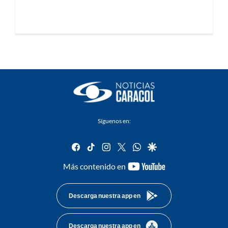
Síguenos en:
facebook
tiktok
instagram
twitter
whatsapp
google
youtube-
Más contenido en
footer
Descarga nuestra app en
Descarga nuestra app en