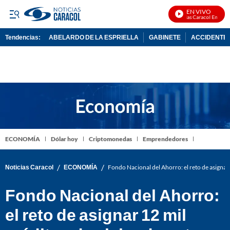
EN VIVO
Noticias Caracol En Vivo
Tendencias:
ABELARDO DE LA ESPRIELLA
GABINETE
ACCIDENTE 
PUBLICIDAD
ECONOMÍA
Dólar hoy
Criptomonedas
Emprendedores
/
/
Noticias Caracol
ECONOMÍA
Fondo Nacional del Ahorro: el reto de asignar 
Fondo Nacional del Ahorro:
el reto de asignar 12 mil