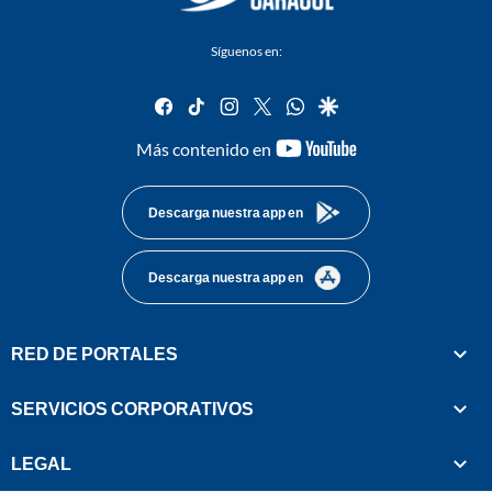
Síguenos en:
facebook
tiktok
instagram
twitter
whatsapp
google
youtube-
Más contenido en
footer
Descarga nuestra app en
Descarga nuestra app en
RED DE PORTALES
SERVICIOS CORPORATIVOS
LEGAL