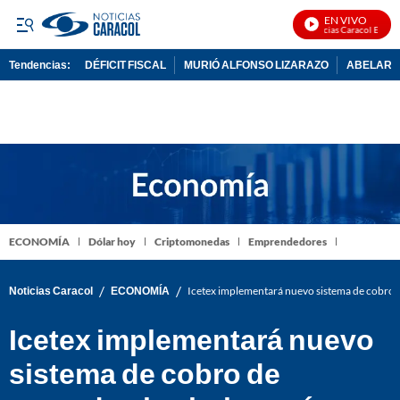
EN VIVO
Noticias Caracol En Vivo
Tendencias:
DÉFICIT FISCAL
MURIÓ ALFONSO LIZARAZO
ABELARDO
PUBLICIDAD
ECONOMÍA
Dólar hoy
Criptomonedas
Emprendedores
/
/
Noticias Caracol
ECONOMÍA
Icetex implementará nuevo sistema de cobro d
Icetex implementará nuevo
sistema de cobro de