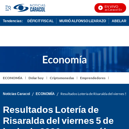
EN VIVO
Noticias Caracol En Vivo
Tendencias:
DÉFICIT FISCAL
MURIÓ ALFONSO LIZARAZO
ABELARDO
PUBLICIDAD
ECONOMÍA
Dólar hoy
Criptomonedas
Emprendedores
/
/
Noticias Caracol
ECONOMÍA
Resultados Lotería de Risaralda del viernes 5
Resultados Lotería de
Risaralda del viernes 5 de