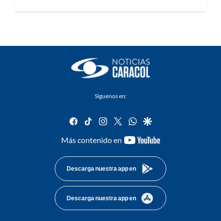
Síguenos en:
facebook
tiktok
instagram
twitter
whatsapp
google
youtube-
Más contenido en
footer
Descarga nuestra app en
Descarga nuestra app en