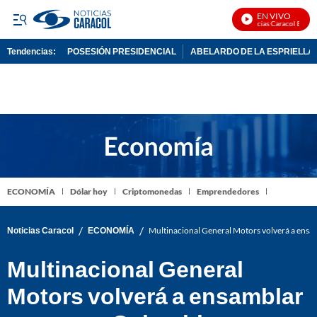
EN VIVO
Noticias Caracol En Viv
Tendencias:
POSESIÓN PRESIDENCIAL
ABELARDO DE LA ESPRIELLA
PUBLICIDAD
ECONOMÍA
Dólar hoy
Criptomonedas
Emprendedores
/
/
Noticias Caracol
ECONOMÍA
Multinacional General Motors volverá a ensa
Multinacional General
Motors volverá a ensamblar