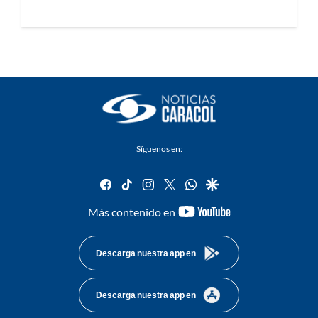
Síguenos en:
facebook
tiktok
instagram
twitter
whatsapp
google
youtube-
Más contenido en
footer
Descarga nuestra app en
Descarga nuestra app en