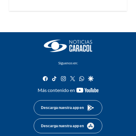
Síguenos en:
facebook
tiktok
instagram
twitter
whatsapp
google
youtube-
Más contenido en
footer
Descarga nuestra app en
Descarga nuestra app en