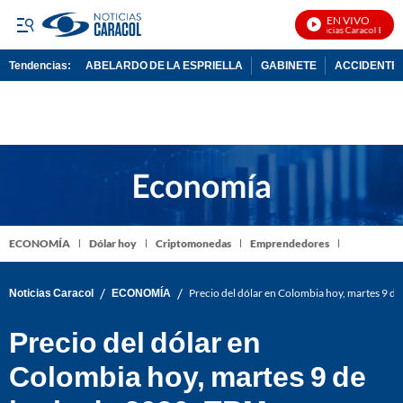
EN VIVO
Noticias Caracol En Viv
Tendencias:
ABELARDO DE LA ESPRIELLA
GABINETE
ACCIDENTE 
PUBLICIDAD
ECONOMÍA
Dólar hoy
Criptomonedas
Emprendedores
/
/
Noticias Caracol
ECONOMÍA
Precio del dólar en Colombia hoy, martes 9 d
Precio del dólar en
Colombia hoy, martes 9 de