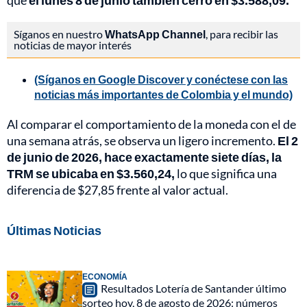
que
el lunes 8 de junio también cerró en $3.588,09.
Síganos en nuestro
WhatsApp Channel
, para recibir las
noticias de mayor interés
(Síganos en Google Discover y conéctese con las
noticias más importantes de Colombia y el mundo)
Al comparar el comportamiento de la moneda con el de
una semana atrás, se observa un ligero incremento.
El 2
de junio de 2026, hace exactamente siete días, la
TRM se ubicaba en $3.560,24,
lo que significa una
diferencia de $27,85 frente al valor actual.
Últimas Noticias
ECONOMÍA
Resultados Lotería de Santander último
sorteo hoy, 8 de agosto de 2026: números