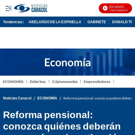
EN VIVO
Noticias Caracol En Viv
Tendencias:
ABELARDO DE LA ESPRIELLA
GABINETE
DONALD TR
PUBLICIDAD
ECONOMÍA
Dólar hoy
Criptomonedas
Emprendedores
/
/
Noticias Caracol
ECONOMÍA
Reforma pensional: conozca quiénes deberán 
Reforma pensional:
conozca quiénes deberán