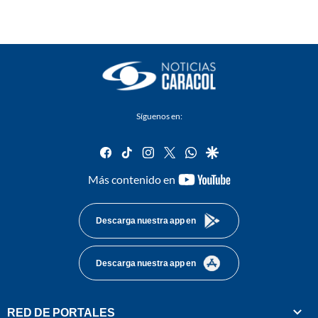
Síguenos en:
facebook
tiktok
instagram
twitter
whatsapp
google
youtube-
Más contenido en
footer
Descarga nuestra app en
Descarga nuestra app en
RED DE PORTALES