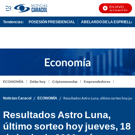
EN VIVO
Noticias Caracol En Vivo
Tendencias:
POSESIÓN PRESIDENCIAL
ABELARDO DE LA ESPRIELLA
PUBLICIDAD
ECONOMÍA
Dólar hoy
Criptomonedas
Emprendedores
/
/
Noticias Caracol
ECONOMÍA
Resultados Astro Luna, último sorteo hoy jue
Resultados Astro Luna,
último sorteo hoy jueves, 18