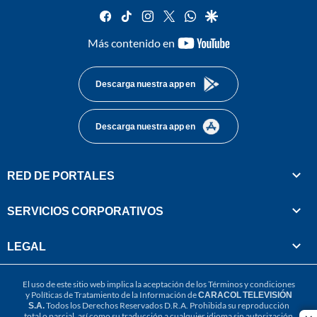
facebook
tiktok
instagram
twitter
whatsapp
google
youtube-
Más contenido en
footer
Descarga nuestra app en
Descarga nuestra app en
RED DE PORTALES
SERVICIOS CORPORATIVOS
LEGAL
El uso de este sitio web implica la aceptación de los
Términos y condiciones
y
Políticas de Tratamiento de la Información
de
CARACOL TELEVISIÓN
S.A.
Todos los Derechos Reservados D.R.A. Prohibida su reproducción
total o parcial, así como su traducción a cualquier idioma sin autorización