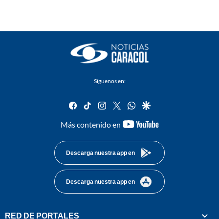
Síguenos en:
facebook
tiktok
instagram
twitter
whatsapp
google
youtube-
Más contenido en
footer
Descarga nuestra app en
Descarga nuestra app en
RED DE PORTALES