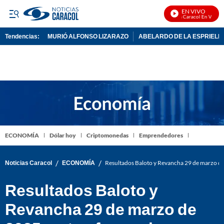
EN VIVO
Noticias Caracol En Vivo
Tendencias:
MURIÓ ALFONSO LIZARAZO
ABELARDO DE LA ESPRIELL
PUBLICIDAD
ECONOMÍA
Dólar hoy
Criptomonedas
Emprendedores
/
/
Noticias Caracol
ECONOMÍA
Resultados Baloto y Revancha 29 de marzo de
Resultados Baloto y
Revancha 29 de marzo de