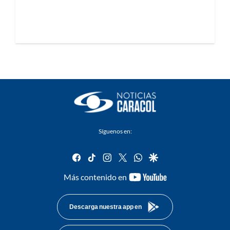
Síguenos en:
facebook
tiktok
instagram
twitter
whatsapp
google
youtube-
Más contenido en
footer
Descarga nuestra app en