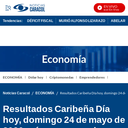
EN VIVO
Noticias Caracol En Vivo
Tendencias:
DÉFICIT FISCAL
MURIÓ ALFONSO LIZARAZO
ABELARDO
PUBLICIDAD
ECONOMÍA
Dólar hoy
Criptomonedas
Emprendedores
/
/
Noticias Caracol
ECONOMÍA
Resultados Caribeña Día hoy, domingo 24 de 
Resultados Caribeña Día
hoy, domingo 24 de mayo de