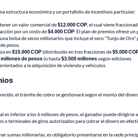
na estructura económica y un portafolio de incentivos particular:
 tener un valor comercial de
$12.000 COP
, el cual viene fracciona
fracción por un costo de
$4.000 COP
. El plan de premios ofrece un
 una bolsa de secos millonarios que incluye el seco "Tunjo de Oro" 
 de pesos.
túa en
$15.000 COP
(distribuido en tres fracciones de
$5.000 CO
 millones de pesos
(o hasta
$3.500 millones
según ediciones
rientados a la adquisición de vivienda y vehículos.
mios
vorecido, el trámite de cobro se gestionará según el monto del diner
tal es inferior a los 6 millones de pesos, el ganador puede dirigirse a
es o terminales de giros autorizados para cobrar el dinero en efect
ar sumas millonarias, es obligatorio presentarse en la sede princi