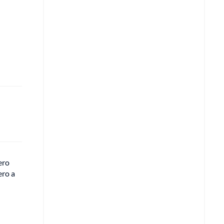
ero
ero a