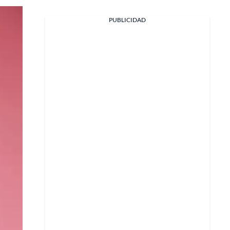
PUBLICIDAD
Facebook
X
Whatsapp
Copiar enlace
Telegram
LinkedIn