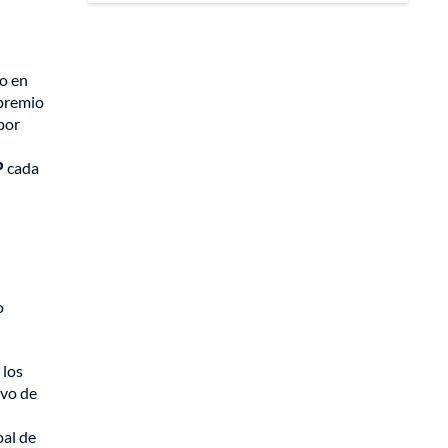
do en
 premio
por
P
cada
o
 los
ivo de
pal de