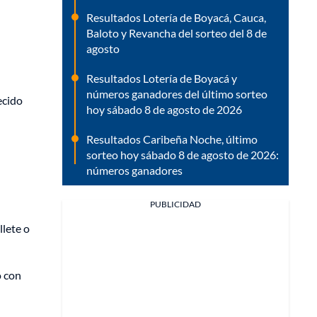
Resultados Lotería de Boyacá, Cauca,
Baloto y Revancha del sorteo del 8 de
agosto
Resultados Lotería de Boyacá y
números ganadores del último sorteo
ecido
hoy sábado 8 de agosto de 2026
Resultados Caribeña Noche, último
sorteo hoy sábado 8 de agosto de 2026:
números ganadores
PUBLICIDAD
llete o
o con