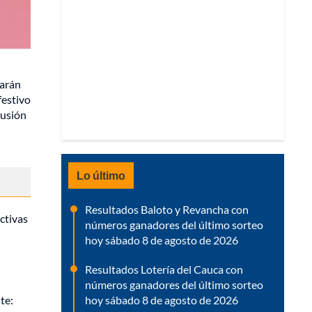
garán
festivo
lusión
Lo último
Resultados Baloto y Revancha con
ctivas
números ganadores del último sorteo
hoy sábado 8 de agosto de 2026
Resultados Lotería del Cauca con
números ganadores del último sorteo
hoy sábado 8 de agosto de 2026
te: