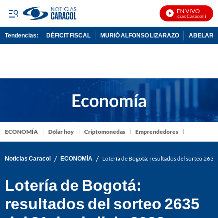
EN VIVO
Noticias Caracol En Viv
Tendencias:
DÉFICIT FISCAL
MURIÓ ALFONSO LIZARAZO
ABELARDO
PUBLICIDAD
ECONOMÍA
Dólar hoy
Criptomonedas
Emprendedores
/
/
Noticias Caracol
ECONOMÍA
Lotería de Bogotá: resultados del sorteo 2635 
Lotería de Bogotá:
resultados del sorteo 2635