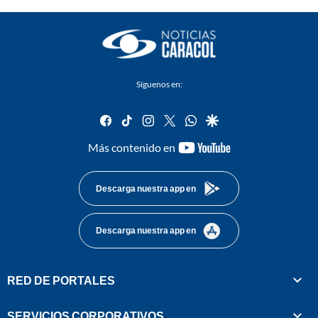
Síguenos en:
facebook
tiktok
instagram
twitter
whatsapp
google
youtube-
Más contenido en
footer
Descarga nuestra app en
Descarga nuestra app en
RED DE PORTALES
SERVICIOS CORPORATIVOS