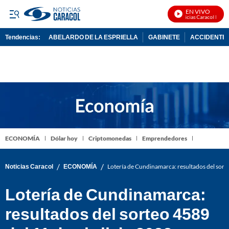
EN VIVO
Noticias Caracol En Viv
Tendencias:
ABELARDO DE LA ESPRIELLA
GABINETE
ACCIDENTE 
PUBLICIDAD
ECONOMÍA
Dólar hoy
Criptomonedas
Emprendedores
/
/
Noticias Caracol
ECONOMÍA
Lotería de Cundinamarca: resultados del sorte
Lotería de Cundinamarca:
resultados del sorteo 4589