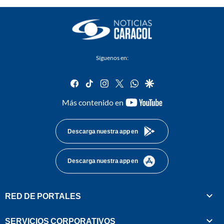
Síguenos en:
facebook
tiktok
instagram
twitter
whatsapp
google
youtube-
Más contenido en
footer
Descarga nuestra app en
Descarga nuestra app en
RED DE PORTALES
SERVICIOS CORPORATIVOS