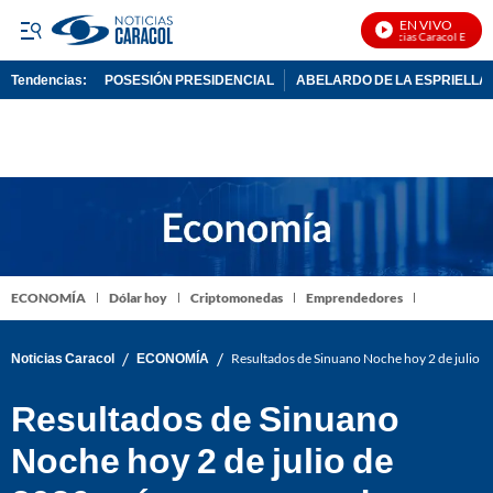
EN VIVO
Noticias Caracol En Vivo
Tendencias:
POSESIÓN PRESIDENCIAL
ABELARDO DE LA ESPRIELLA
PUBLICIDAD
ECONOMÍA
Dólar hoy
Criptomonedas
Emprendedores
/
/
Noticias Caracol
ECONOMÍA
Resultados de Sinuano Noche hoy 2 de julio d
Resultados de Sinuano
Noche hoy 2 de julio de