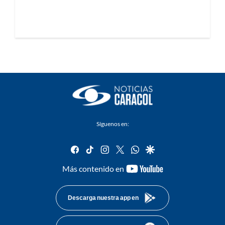
Síguenos en:
facebook
tiktok
instagram
twitter
whatsapp
google
youtube-
Más contenido en
footer
Descarga nuestra app en