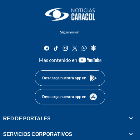
Síguenos en:
facebook
tiktok
instagram
twitter
whatsapp
google
youtube-
Más contenido en
footer
Descarga nuestra app en
Descarga nuestra app en
RED DE PORTALES
SERVICIOS CORPORATIVOS