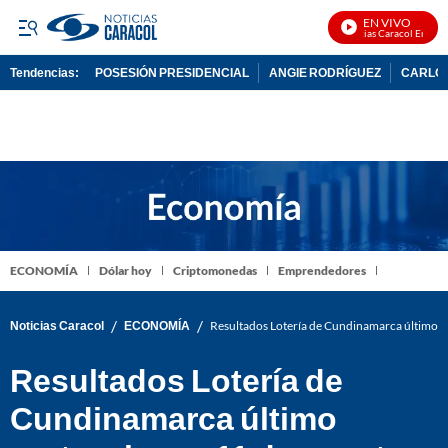
EN VIVO
Noticias Caracol En Vivo
Tendencias:
POSESIÓN PRESIDENCIAL
ANGIE RODRÍGUEZ
CARLOS
PUBLICIDAD
ECONOMÍA
Dólar hoy
Criptomonedas
Emprendedores
/
/
Noticias Caracol
ECONOMÍA
Resultados Lotería de Cundinamarca último s
Resultados Lotería de
Cundinamarca último