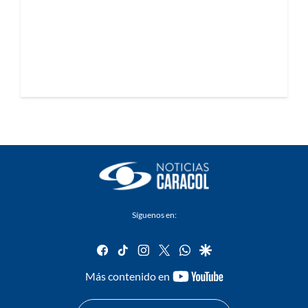
Síguenos en:
facebook
tiktok
instagram
twitter
whatsapp
google
youtube-
Más contenido en
footer