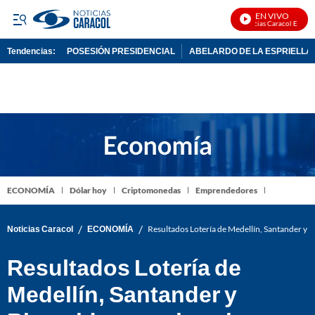
EN VIVO
Noticias Caracol En Vivo
Tendencias:
POSESIÓN PRESIDENCIAL
ABELARDO DE LA ESPRIELLA
PUBLICIDAD
ECONOMÍA
Dólar hoy
Criptomonedas
Emprendedores
/
/
Noticias Caracol
ECONOMÍA
Resultados Lotería de Medellín, Santander y 
Resultados Lotería de
Medellín, Santander y