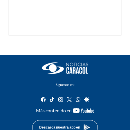
Síguenos en:
facebook
tiktok
instagram
twitter
whatsapp
google
youtube-
Más contenido en
footer
Descarga nuestra app en