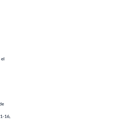
 el
de
21-16,