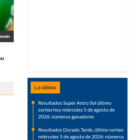
ntander
su
Lo último
Resultados Super Astro Sol último
sorteo hoy miércoles 5 de agosto de
2026: números ganadores
Resultados Dorado Tarde, último sorteo
miércoles 5 de agosto de 2026: números