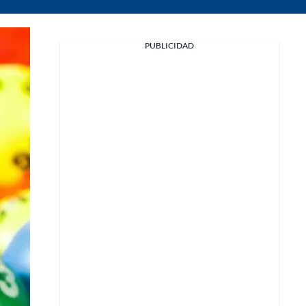
PUBLICIDAD
Facebook
X
Whatsapp
Copiar enlace
Telegram
LinkedIn