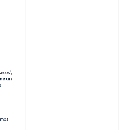
ecos”,
ene un
s
imos: