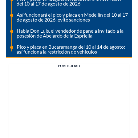
del 10 al 17 de agosto de 2026
Así funcionará el pico y placa en Medellín del 10 al 17
de agosto de 2026: evite sanciones
Habla Don Luis, el vendedor de panela invitado a la
posesión de Abelardo de la Espriella
Pico y placa en Bucaramanga del 10 al 14 de agosto:
así funciona la restricción de vehículos
PUBLICIDAD