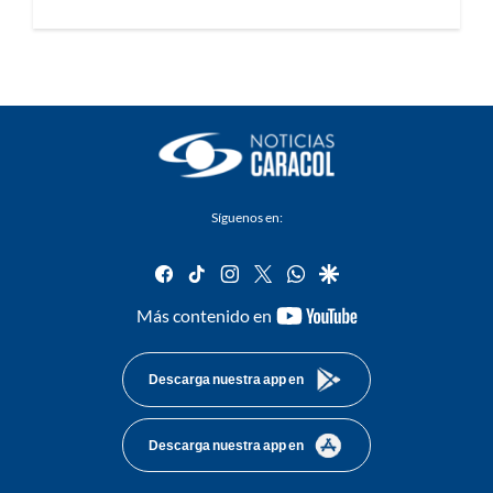
Síguenos en:
facebook
tiktok
instagram
twitter
whatsapp
google
youtube-
Más contenido en
footer
Descarga nuestra app en
Descarga nuestra app en