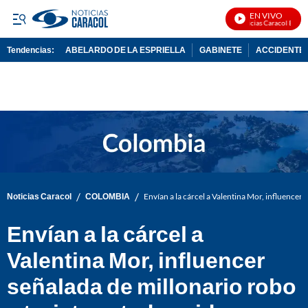
EN VIVO
Noticias Caracol En Vivo
Tendencias:
ABELARDO DE LA ESPRIELLA
GABINETE
ACCIDENTE 
PUBLICIDAD
/
/
Noticias Caracol
COLOMBIA
Envían a la cárcel a Valentina Mor, influencer
Envían a la cárcel a
Valentina Mor, influencer
señalada de millonario robo