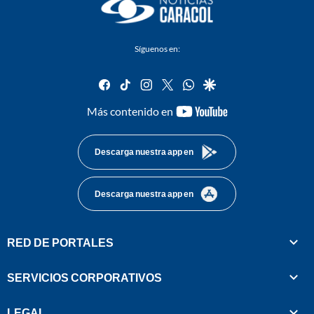
Síguenos en:
facebook
tiktok
instagram
twitter
whatsapp
google
youtube-
Más contenido en
footer
Descarga nuestra app en
Descarga nuestra app en
RED DE PORTALES
SERVICIOS CORPORATIVOS
LEGAL