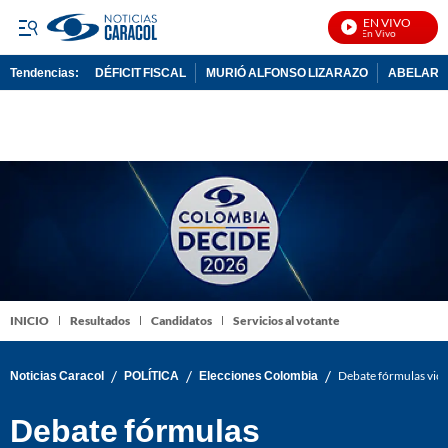
EN VIVO
Not
Tendencias:
DÉFICIT FISCAL
MURIÓ ALFONSO LIZARAZO
ABELARDO
PUBLICIDAD
INICIO
Resultados
Candidatos
Servicios al votante
/
/
/
Noticias Caracol
POLÍTICA
Elecciones Colombia
Debate fórmulas vicep
Debate fórmulas