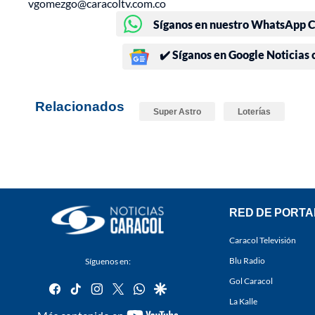
vgomezgo@caracoltv.com.co
Síganos en nuestro WhatsApp Ch
✔️ Síganos en Google Noticias
Relacionados
Super Astro
Loterías
RED DE PORTA
Caracol Televisión
Blu Radio
Síguenos en:
Gol Caracol
facebook
tiktok
instagram
twitter
whatsapp
google
La Kalle
youtube-