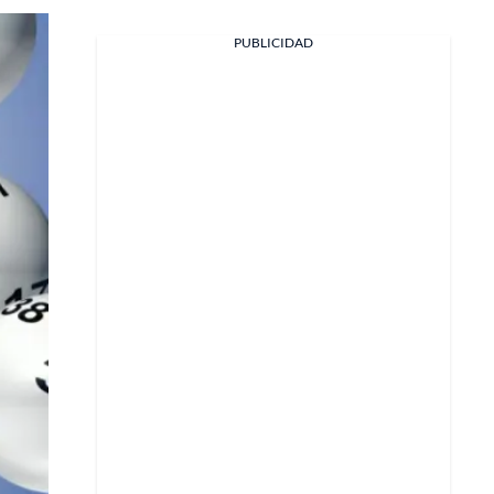
PUBLICIDAD
Facebook
X
Whatsapp
Copiar enlace
Telegram
LinkedIn