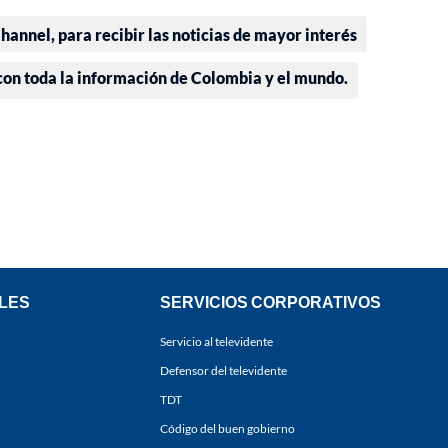
annel, para recibir las noticias de mayor interés
 con toda la información de Colombia y el mundo.
LES
SERVICIOS CORPORATIVOS
Servicio al televidente
Defensor del televidente
TDT
Código del buen gobierno