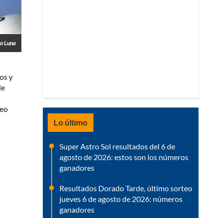
ro Luna
os y
de
teo
Lo último
Super Astro Sol resultados del 6 de
agosto de 2026: estos son los números
ganadores
Resultados Dorado Tarde, último sorteo
jueves 6 de agosto de 2026: números
ganadores