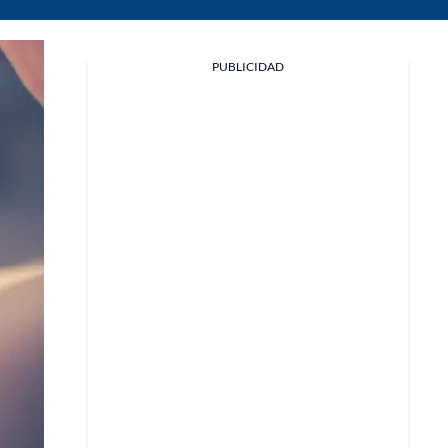
PUBLICIDAD
Facebook
X
Whatsapp
Copiar enlace
Telegram
LinkedIn