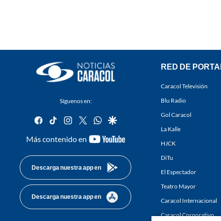
RED DE PORTA
Caracol Televisión
Blu Radio
Síguenos en:
Gol Caracol
facebook
tiktok
instagram
twitter
whatsapp
google
La Kalle
youtube-
Más contenido en
HJCK
footer
DiTu
Descarga nuestra app en
El Espectador
Teatro Mayor
Descarga nuestra app en
Caracol Internacional
Caracol Corporativo