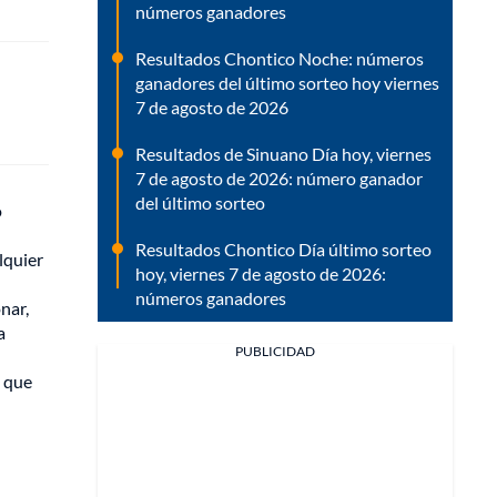
números ganadores
Resultados Chontico Noche: números
ganadores del último sorteo hoy viernes
7 de agosto de 2026
Resultados de Sinuano Día hoy, viernes
7 de agosto de 2026: número ganador
del último sorteo
o
Resultados Chontico Día último sorteo
lquier
hoy, viernes 7 de agosto de 2026:
números ganadores
nar,
a
PUBLICIDAD
n que