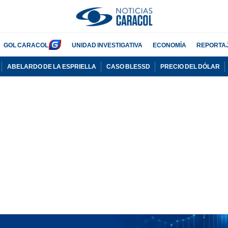
GOL CARACOL
UNIDAD INVESTIGATIVA
ECONOMÍA
REPORTA
ABELARDO DE LA ESPRIELLA
CASO BLESSD
PRECIO DEL DÓLAR
PUBLICIDAD