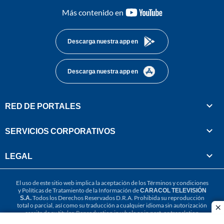
youtube-
Más contenido en
footer
Descarga nuestra app en
Descarga nuestra app en
RED DE PORTALES
SERVICIOS CORPORATIVOS
LEGAL
El uso de este sitio web implica la aceptación de los
Términos y condiciones
y
Políticas de Tratamiento de la Información
de
CARACOL TELEVISIÓN
S.A.
Todos los Derechos Reservados D.R.A. Prohibida su reproducción
total o parcial, así como su traducción a cualquier idioma sin autorización
cl
escrita de su titular. Reproduction in whole or in part, or translation
without written permission is prohibited. All rights reserved 2025.