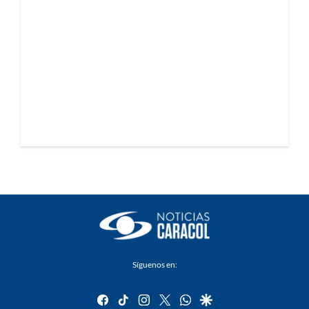
Síguenos en:
facebook
tiktok
instagram
twitter
whatsapp
google