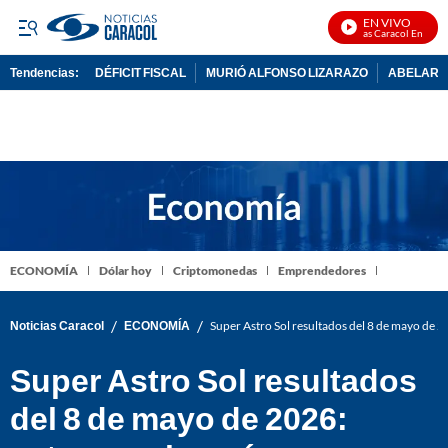
EN VIVO
Noticias Caracol En Vivo
Tendencias:
DÉFICIT FISCAL
MURIÓ ALFONSO LIZARAZO
ABELARDO
PUBLICIDAD
ECONOMÍA
Dólar hoy
Criptomonedas
Emprendedores
/
/
Noticias Caracol
ECONOMÍA
Super Astro Sol resultados del 8 de mayo de 
Super Astro Sol resultados
del 8 de mayo de 2026: