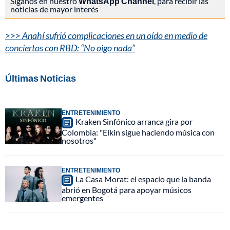
Síganos en nuestro
WhatsApp Channel
, para recibir las
noticias de mayor interés
>>> Anahí sufrió complicaciones en un oído en medio de
conciertos con RBD: “No oigo nada”
Últimas Noticias
ENTRETENIMIENTO
Kraken Sinfónico arranca gira por
Colombia: "Elkin sigue haciendo música con
nosotros"
ENTRETENIMIENTO
La Casa Morat: el espacio que la banda
abrió en Bogotá para apoyar músicos
emergentes