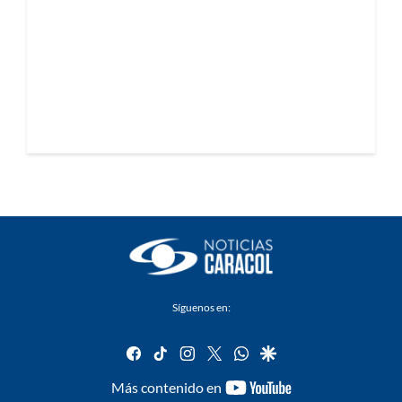
Síguenos en:
facebook
tiktok
instagram
twitter
whatsapp
google
youtube-
Más contenido en
footer