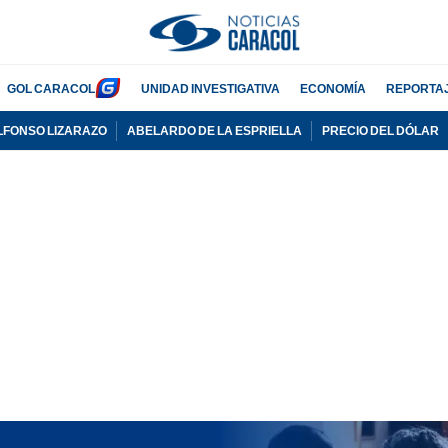
GOL CARACOL
UNIDAD INVESTIGATIVA
ECONOMÍA
REPORTA
LFONSO LIZARAZO
ABELARDO DE LA ESPRIELLA
PRECIO DEL DÓLAR
PUBLICIDAD