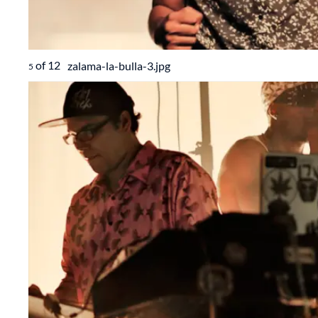
of
12
zalama-la-bulla-3.jpg
5