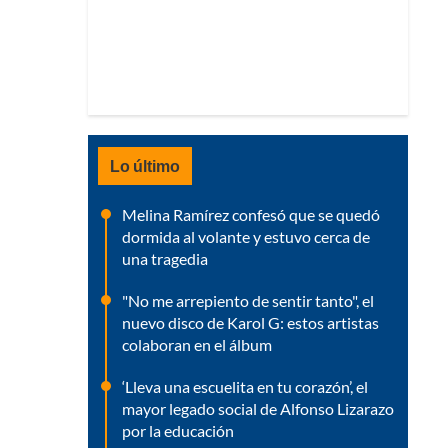
Lo último
Melina Ramírez confesó que se quedó
dormida al volante y estuvo cerca de
una tragedia
"No me arrepiento de sentir tanto", el
nuevo disco de Karol G: estos artistas
colaboran en el álbum
‘Lleva una escuelita en tu corazón’, el
mayor legado social de Alfonso Lizarazo
por la educación