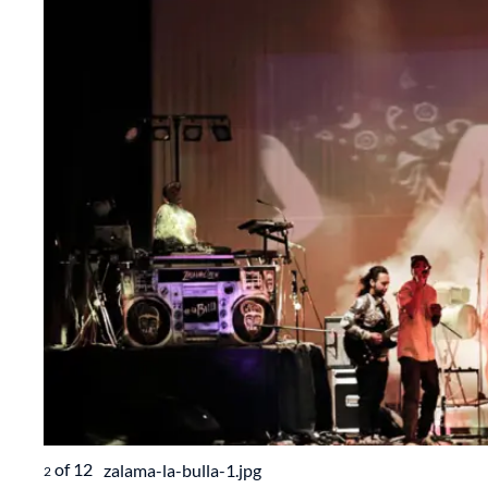
of
12
zalama-la-bulla-1.jpg
2