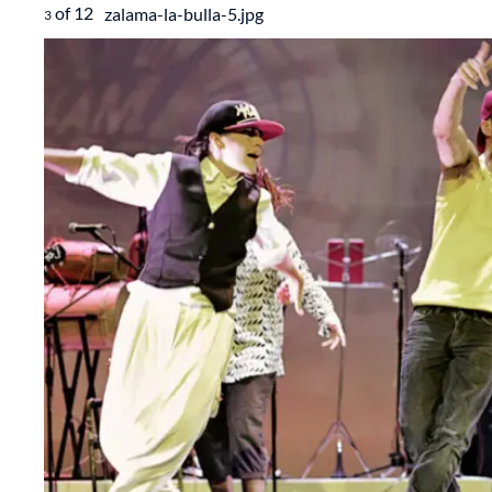
of
12
zalama-la-bulla-5.jpg
3