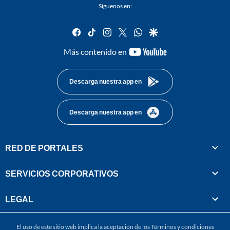
Síguenos en:
facebook
tiktok
instagram
twitter
whatsapp
google
youtube-
Más contenido en
footer
Descarga nuestra app en
Descarga nuestra app en
RED DE PORTALES
SERVICIOS CORPORATIVOS
LEGAL
El uso de este sitio web implica la aceptación de los
Términos y condiciones