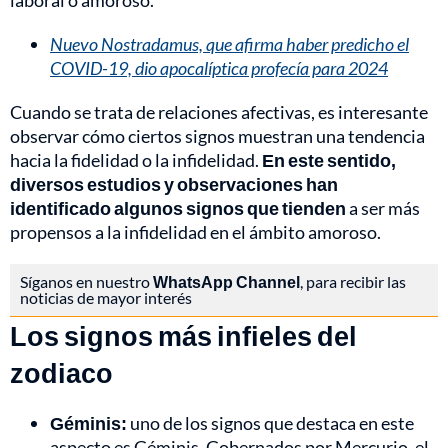
laboral o amoroso.
Nuevo Nostradamus, que afirma haber predicho el
COVID-19, dio apocalíptica profecía para 2024
Cuando se trata de relaciones afectivas, es interesante
observar cómo ciertos signos muestran una tendencia
hacia la fidelidad o la infidelidad.
En este sentido,
diversos estudios y observaciones han
identificado algunos signos que tienden
a ser más
propensos a la infidelidad en el ámbito amoroso.
Síganos en nuestro
WhatsApp Channel
, para recibir las
noticias de mayor interés
Los signos más infieles del
zodiaco
Géminis:
uno de los signos que destaca en este
aspecto es Géminis. Gobernados por Mercurio, el