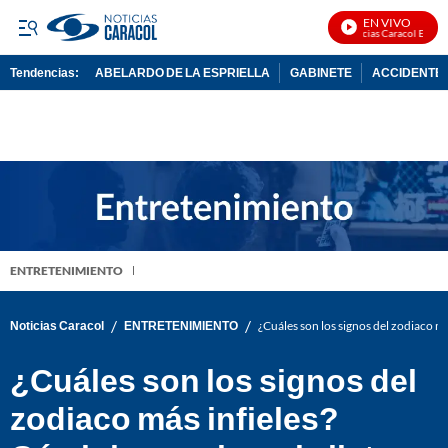
EN VIVO
Noticias Caracol En Vivo
Tendencias:
ABELARDO DE LA ESPRIELLA
GABINETE
ACCIDENTE 
PUBLICIDAD
ENTRETENIMIENTO
/
/
Noticias Caracol
ENTRETENIMIENTO
¿Cuáles son los signos del zodiaco má
¿Cuáles son los signos del
zodiaco más infieles?