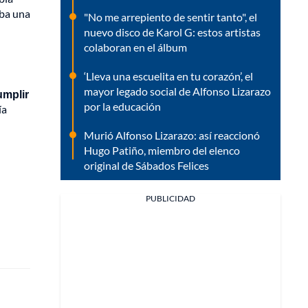
aba una
"No me arrepiento de sentir tanto", el
nuevo disco de Karol G: estos artistas
colaboran en el álbum
‘Lleva una escuelita en tu corazón’, el
mayor legado social de Alfonso Lizarazo
umplir
por la educación
ía
Murió Alfonso Lizarazo: así reaccionó
Hugo Patiño, miembro del elenco
original de Sábados Felices
PUBLICIDAD