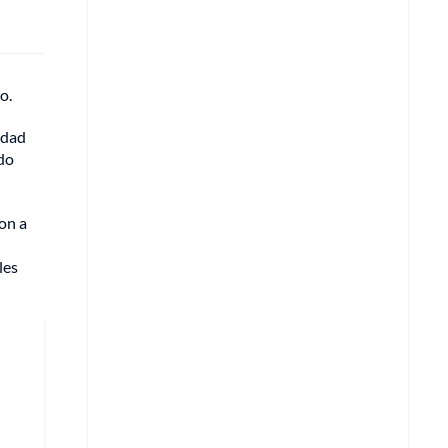
o.
edad
odo
ron a
les