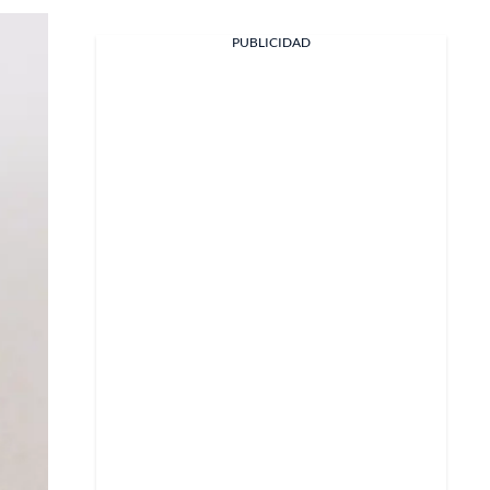
PUBLICIDAD
Facebook
X
Whatsapp
Copiar enlace
Telegram
LinkedIn