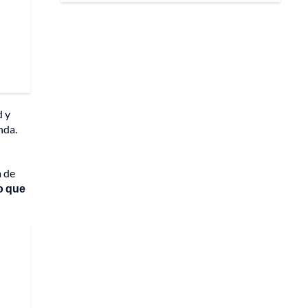
d y
nda.
a de
o que