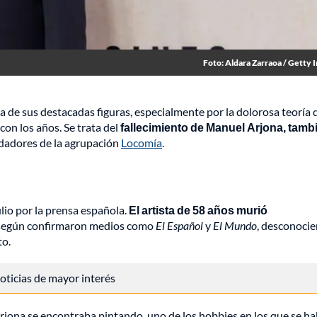
Foto: Aldara Zarraoa / Getty 
de sus destacadas figuras, especialmente por la dolorosa teoría 
con los años. Se trata del
fallecimiento de Manuel Arjona, tamb
ndadores de la agrupación
Locomía
.
ulio por la prensa española.
El artista de 58 años murió
 según confirmaron medios como
El Español
y
El Mundo
, desconocie
to.
 noticias de mayor interés
Arjona se encontraba pintando, uno de los hobbies en los que se ha