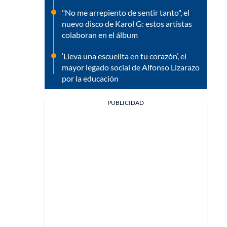
"No me arrepiento de sentir tanto", el
nuevo disco de Karol G: estos artistas
colaboran en el álbum
‘Lleva una escuelita en tu corazón’, el
mayor legado social de Alfonso Lizarazo
por la educación
PUBLICIDAD