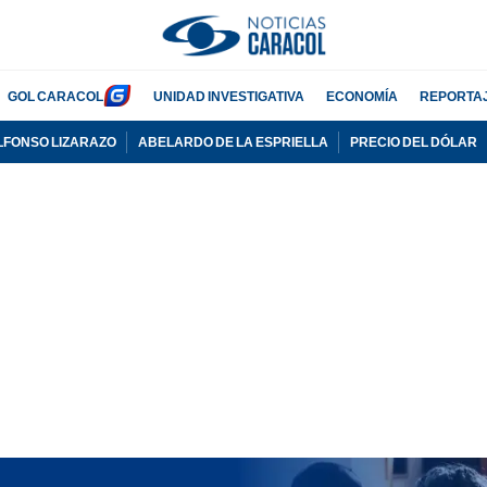
GOL CARACOL
UNIDAD INVESTIGATIVA
ECONOMÍA
REPORTA
LFONSO LIZARAZO
ABELARDO DE LA ESPRIELLA
PRECIO DEL DÓLAR
PUBLICIDAD