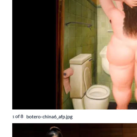
of
8
botero-china6_afp.jpg
1