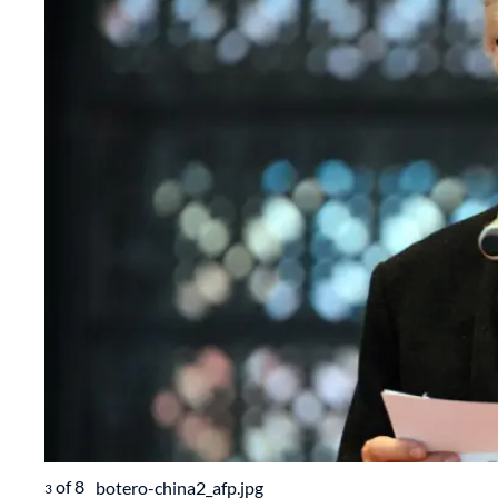
of
8
botero-china2_afp.jpg
3