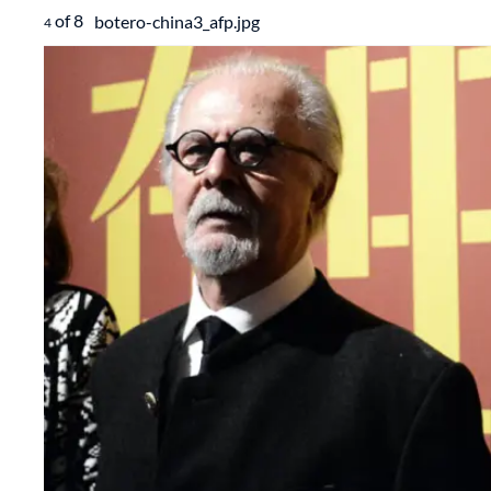
of
8
botero-china3_afp.jpg
4