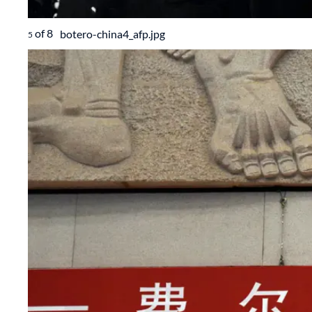
of
8
botero-china4_afp.jpg
5