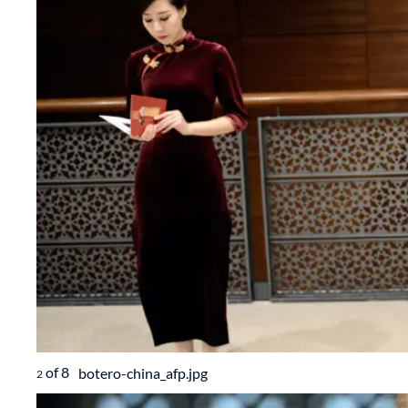
of
8
botero-china_afp.jpg
2