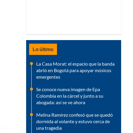
Lo último
La Casa Morat: el espacio que la banda
abrió en Bogotá para apoyar músicos
emergentes
Se conoce nueva imagen de Epa
Colombia en la cárcel y junto a su
abogada: así se ve ahora
Melina Ramírez confesó que se quedó
dormida al volante y estuvo cerca de
una tragedia