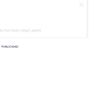
 by Gal Gadot (@gal_gadot)
PUBLICIDAD