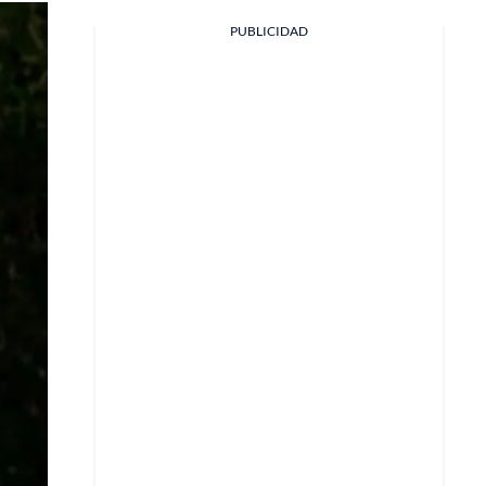
PUBLICIDAD
Facebook
X
Whatsapp
Copiar enlace
Telegram
LinkedIn