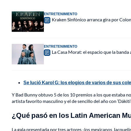
ENTRETENIMIENTO
Kraken Sinfónico arranca gira por Colo
ENTRETENIMIENTO
La Casa Morat: el espacio que la banda
Se lució Karol G: los elogios de varios de sus co
Y Bad Bunny obtuvo 5 de los 10 premios a los que estaba nom
artista favorito masculino y el de sencillo del año con ‘Dáki
¿Qué pasó en los Latin American Mu
La gala presentada por tres actores -los mexicanos Jacqueli