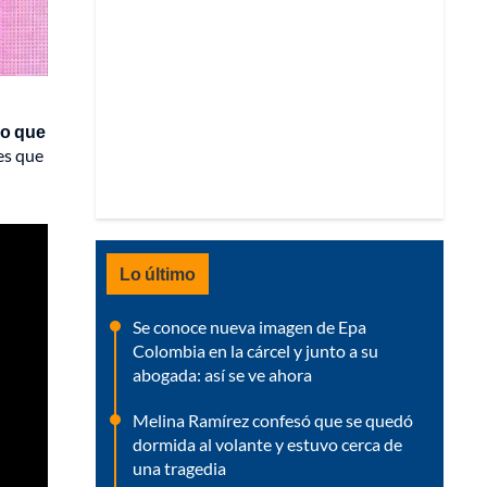
no que
es que
Lo último
Se conoce nueva imagen de Epa
Colombia en la cárcel y junto a su
abogada: así se ve ahora
Melina Ramírez confesó que se quedó
dormida al volante y estuvo cerca de
una tragedia