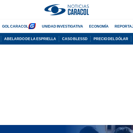
GOL CARACOL
UNIDAD INVESTIGATIVA
ECONOMÍA
REPORTA
ABELARDO DE LA ESPRIELLA
CASO BLESSD
PRECIO DEL DÓLAR
PUBLICIDAD