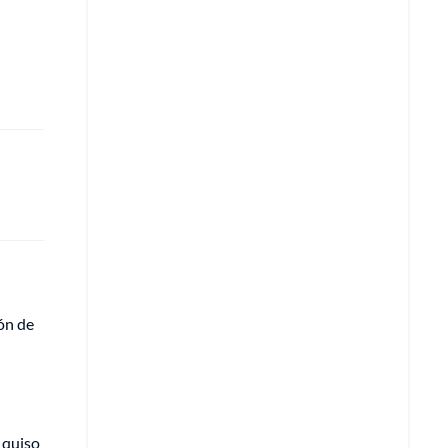
ón de
 quiso