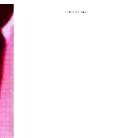
PUBLICIDAD
Facebook
X
Whatsapp
Copiar enlace
Telegram
LinkedIn