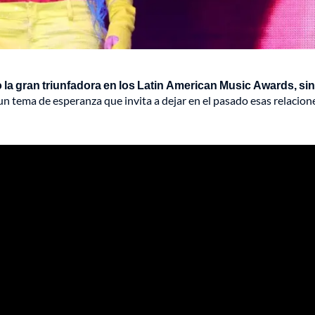
o la gran triunfadora en los Latin American Music Awards, si
n tema de esperanza que invita a dejar en el pasado esas relacion