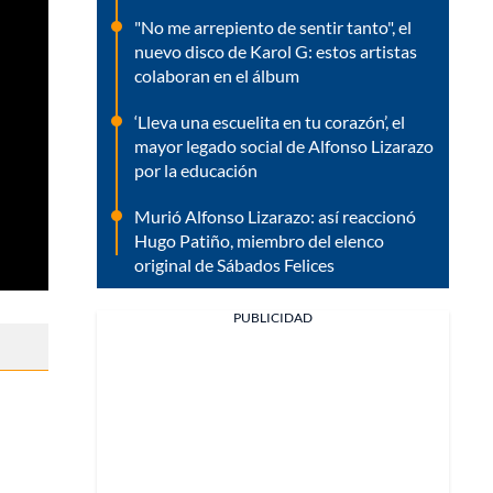
"No me arrepiento de sentir tanto", el
nuevo disco de Karol G: estos artistas
colaboran en el álbum
‘Lleva una escuelita en tu corazón’, el
mayor legado social de Alfonso Lizarazo
por la educación
Murió Alfonso Lizarazo: así reaccionó
Hugo Patiño, miembro del elenco
original de Sábados Felices
PUBLICIDAD