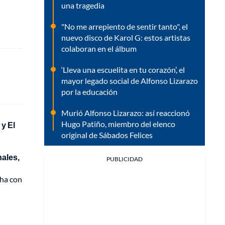
una tragedia
"No me arrepiento de sentir tanto", el
nuevo disco de Karol G: estos artistas
colaboran en el álbum
‘Lleva una escuelita en tu corazón’, el
mayor legado social de Alfonso Lizarazo
por la educación
Murió Alfonso Lizarazo: así reaccionó
Hugo Patiño, miembro del elenco
 y El
original de Sábados Felices
ales,
PUBLICIDAD
cha con