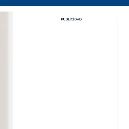
PUBLICIDAD
Facebook
X
Whatsapp
Copiar enlace
Telegram
LinkedIn