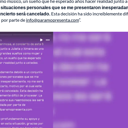
mo músico, un sueño que he esperado años hacer realidad junto a
 situaciones personales que se me presentaron inesperada
concierto será cancelado.
Esta decisión ha sido increíblemente difí
a por parte de
info@paramopresenta.com
”.