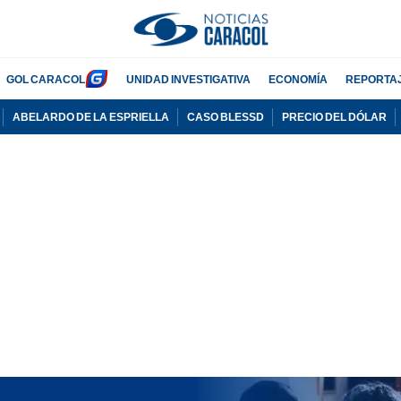
GOL CARACOL
UNIDAD INVESTIGATIVA
ECONOMÍA
REPORTA
ABELARDO DE LA ESPRIELLA
CASO BLESSD
PRECIO DEL DÓLAR
PUBLICIDAD