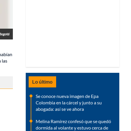
 Bogotá
 habían
 las
Lo último
Se conoce nueva imagen de Epa
Colombia en la cárcel y junto a su
abogada: así se ve ahora
Melina Ramírez confesó que se quedó
dormida al volante y estuvo cerca de