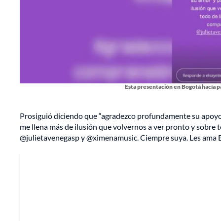
Esta presentación en Bogotá hacía par
Prosiguió diciendo que “agradezco profundamente su apoyo 
me llena más de ilusión que volvernos a ver pronto y sobre t
@julietavenegasp y @ximenamusic. Ciempre suya. Les ama E