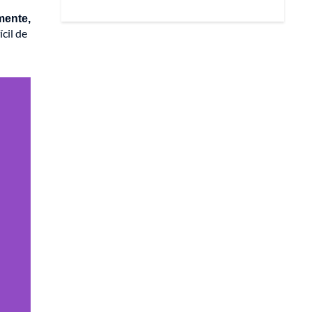
mente,
cil de