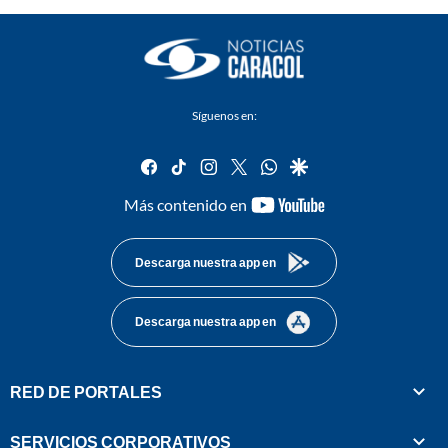
Síguenos en:
facebook
tiktok
instagram
twitter
whatsapp
google
youtube-
Más contenido en
footer
Descarga nuestra app en
Descarga nuestra app en
RED DE PORTALES
SERVICIOS CORPORATIVOS