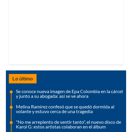
Lo último
Se conoce nueva imagen de Epa Colombia en la cárcel
y junto a su abogada: así se ve ahora
Melina Ramírez confesó que se quedó dormida al
volante y estuvo cerca de una tragedia
"No me arrepiento de sentir tanto", el nuevo disco de
Karol G: estos artistas colaboran en el álbum