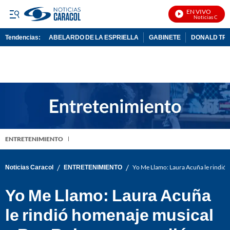
EN VIVO
Noticias Caracol 
Tendencias:
ABELARDO DE LA ESPRIELLA
GABINETE
DONALD TR
PUBLICIDAD
ENTRETENIMIENTO
/
/
Noticias Caracol
ENTRETENIMIENTO
Yo Me Llamo: Laura Acuña le rindió 
Yo Me Llamo: Laura Acuña
le rindió homenaje musical