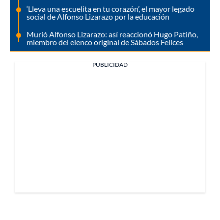
‘Lleva una escuelita en tu corazón’, el mayor legado
social de Alfonso Lizarazo por la educación
Murió Alfonso Lizarazo: así reaccionó Hugo Patiño,
miembro del elenco original de Sábados Felices
PUBLICIDAD