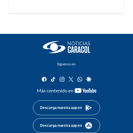
Síguenos en:
facebook
tiktok
instagram
twitter
whatsapp
google
youtube-
Más contenido en
footer
Descarga nuestra app en
Descarga nuestra app en