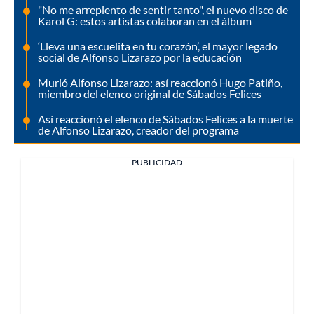
"No me arrepiento de sentir tanto", el nuevo disco de
Karol G: estos artistas colaboran en el álbum
‘Lleva una escuelita en tu corazón’, el mayor legado
social de Alfonso Lizarazo por la educación
Murió Alfonso Lizarazo: así reaccionó Hugo Patiño,
miembro del elenco original de Sábados Felices
Así reaccionó el elenco de Sábados Felices a la muerte
de Alfonso Lizarazo, creador del programa
PUBLICIDAD