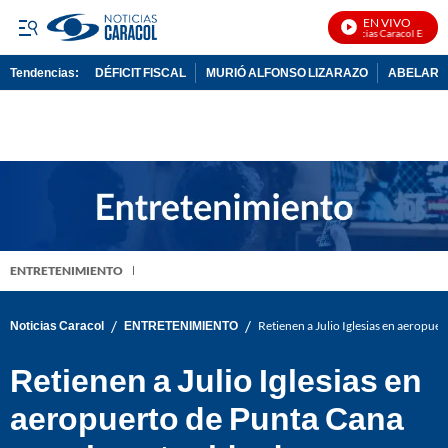
EN VIVO
Noticias Caracol En Vivo
Tendencias:
DÉFICIT FISCAL
MURIÓ ALFONSO LIZARAZO
ABELARDO
PUBLICIDAD
ENTRETENIMIENTO
/
/
Noticias Caracol
ENTRETENIMIENTO
Retienen a Julio Iglesias en aeropue
Retienen a Julio Iglesias en
aeropuerto de Punta Cana