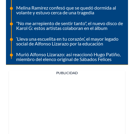
Melina Ramírez confesó que se quedó dormida al
volante y estuvo cerca de una tragedia
"No me arrepiento de sentir tanto", el nuevo disco de
Karol G: estos artistas colaboran en el álbum
‘Lleva una escuelita en tu corazón’, el mayor legado
social de Alfonso Lizarazo por la educación
Murió Alfonso Lizarazo: así reaccionó Hugo Patiño,
miembro del elenco original de Sábados Felices
PUBLICIDAD