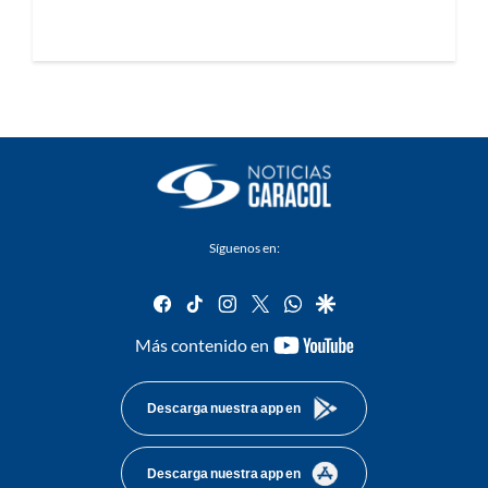
Síguenos en:
facebook
tiktok
instagram
twitter
whatsapp
google
youtube-
Más contenido en
footer
Descarga nuestra app en
Descarga nuestra app en