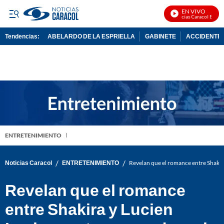
EN VIVO
Noticias Caracol En Vivo
Tendencias:
ABELARDO DE LA ESPRIELLA
GABINETE
ACCIDENTE 
PUBLICIDAD
ENTRETENIMIENTO
/
/
Noticias Caracol
ENTRETENIMIENTO
Revelan que el romance entre Shakira
Revelan que el romance
entre Shakira y Lucien