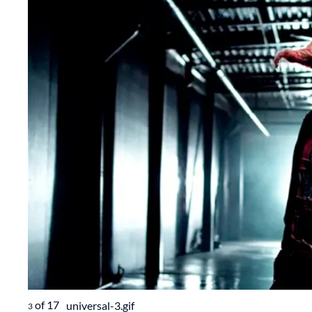
of
17
universal-3.gif
3