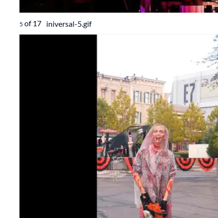
of
17
iniversal-5.gif
5