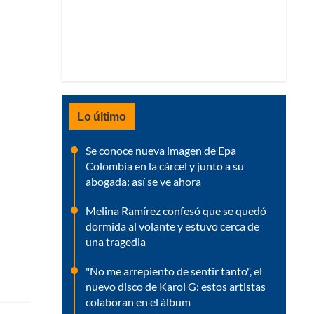
Lo último
Se conoce nueva imagen de Epa
Colombia en la cárcel y junto a su
abogada: así se ve ahora
Melina Ramírez confesó que se quedó
dormida al volante y estuvo cerca de
una tragedia
"No me arrepiento de sentir tanto", el
nuevo disco de Karol G: estos artistas
colaboran en el álbum