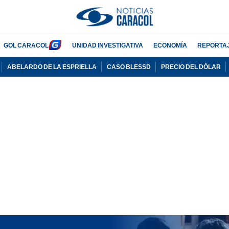
GOL CARACOL
UNIDAD INVESTIGATIVA
ECONOMÍA
REPORTA
ABELARDO DE LA ESPRIELLA
CASO BLESSD
PRECIO DEL DÓLAR
PUBLICIDAD