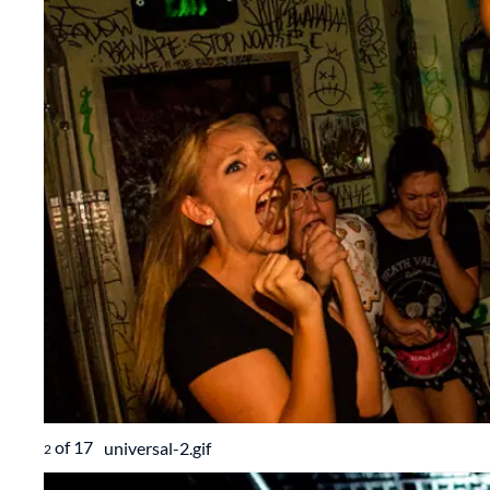
of
17
universal-2.gif
2