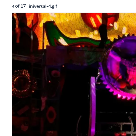
of
17
iniversal-4.gif
4