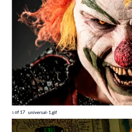
of
17
universal-1.gif
1