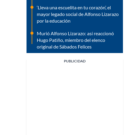
‘Lleva una escuelita en tu corazón’, el
mayor legado social de Alfonso Lizarazo
por la educación
Murió Alfonso Lizarazo: así reaccionó
Hugo Patiño, miembro del elenco
original de Sábados Felices
PUBLICIDAD