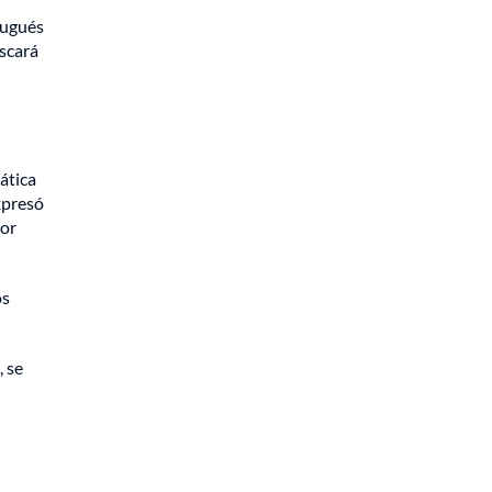
tugués
uscará
ática
xpresó
yor
os
, se