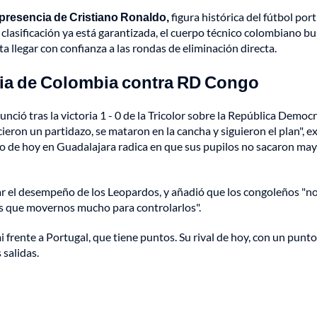
a presencia de Cristiano Ronaldo,
figura histórica del fútbol por
 clasificación ya está garantizada, el cuerpo técnico colombiano b
a llegar con confianza a las rondas de eliminación directa.
oria de Colombia contra RD Congo
nció tras la victoria 1 - 0 de la Tricolor sobre la República Democr
eron un partidazo, se mataron en la cancha y siguieron el plan", e
ido de hoy en Guadalajara radica en que sus pupilos no sacaron ma
giar el desempeño de los Leopardos, y añadió que los congoleños "n
s que movernos mucho para controlarlos".
 frente a Portugal, que tiene puntos. Su rival de hoy, con un punto
salidas.