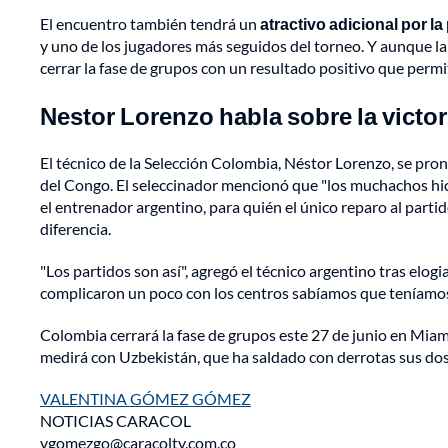
El encuentro también tendrá un
atractivo adicional por l
y uno de los jugadores más seguidos del torneo. Y aunque la
cerrar la fase de grupos con un resultado positivo que permit
Nestor Lorenzo habla sobre la vict
El técnico de la Selección Colombia, Néstor Lorenzo, se pronu
del Congo. El seleccinador mencionó que "los muchachos hici
el entrenador argentino, para quién el único reparo al part
diferencia.
"Los partidos son así", agregó el técnico argentino tras elo
complicaron un poco con los centros sabíamos que teníamo
Colombia cerrará la fase de grupos este 27 de junio en Miami
medirá con Uzbekistán, que ha saldado con derrotas sus dos 
VALENTINA GÓMEZ GÓMEZ
NOTICIAS CARACOL
vgomezgo@caracoltv.com.co