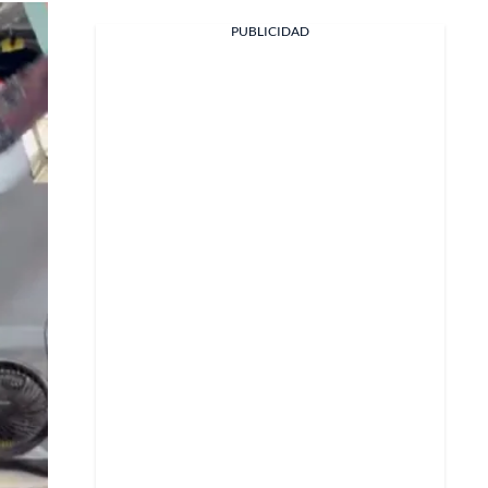
PUBLICIDAD
Facebook
X
Whatsapp
Copiar enlace
Telegram
LinkedIn