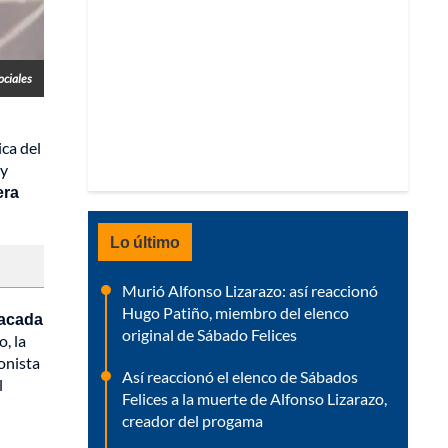
ociales
ca del
 y
era
Lo último
Murió Alfonso Lizarazo: así reaccionó
Hugo Patiño, miembro del elenco
tacada
original de Sábado Felices
, la
onista
Así reaccionó el elenco de Sábados
l
Felices a la muerte de Alfonso Lizarazo,
creador del progama