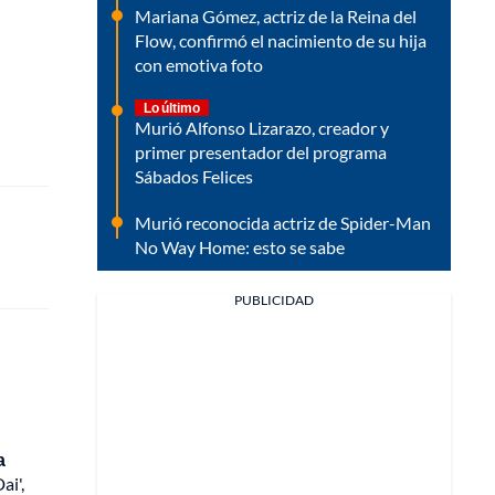
Mariana Gómez, actriz de la Reina del
Flow, confirmó el nacimiento de su hija
con emotiva foto
Lo último
Murió Alfonso Lizarazo, creador y
primer presentador del programa
Sábados Felices
Murió reconocida actriz de Spider-Man
No Way Home: esto se sabe
PUBLICIDAD
a
ai',