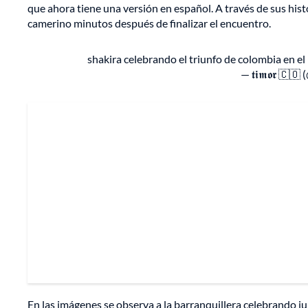
que ahora tiene una versión en español. A través de sus hist
camerino minutos después de finalizar el encuentro.
shakira celebrando el triunfo de colombia en e
— 𝖙𝖎𝖒𝖔𝖗 🇨
En las imágenes se observa a la barranquillera celebrando 