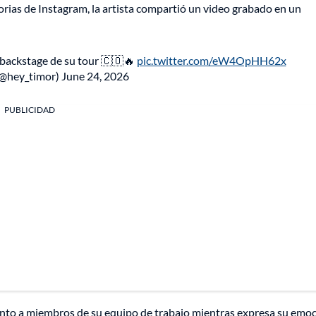
orias de Instagram, la artista compartió un video grabado en un
l backstage de su tour 🇨🇴🔥
pic.twitter.com/eW4OpHH62x
🇴 (@hey_timor)
June 24, 2026
PUBLICIDAD
junto a miembros de su equipo de trabajo mientras expresa su emo